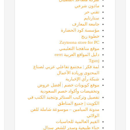
ماذون شرعي
تقني حر
ستارتايم
جامعة المعارف
مؤسسة كود الحضارة
خطوة ربح
Zaytoona store for PC
موقع مناهجنا التعليمي
دليل المواقع العربية eerrt
Tganj
لمة فكر | مجتمع تفاعلي عربي لصناع
المحتوى وريادة الأعمال
شبكة رأي الإخبارية
موقع كوبونات خصم | أفضل عروض
وتخفيضات وأكواد خصم السعودية
تفصيل وتركيب الستائر وتنجيد الكنب في
الكويت | جميع المناطق
مدونة الميامين – موسوعة شاملة للفن
الولائي
القيم العالمية للحاسبات
حناء طبيعية وسدر للشعر سدال