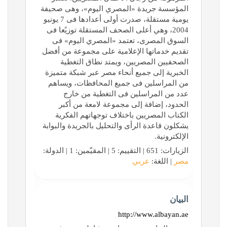
المؤسسة جریدة «المصري الیوم»، وھى صحیفة
یومیة مستقلة، صدرت أولى أعدادھا فى 7 یونیو
2004، وھي أعلى الصحف المستقلة توزیًعا فى
السوق المصرى، تعتمد «المصري الیوم» فى
تقدیم خدماتھا الإعلامیة على مجموعة من أفضل
الصحفیین المصریین، ویمتد نطاق التغطیة
الخبریة إلى جمیع أنحاء مصر عبر شبكة متمیزة
من المراسلین فى جمیع المحافظات، ویساھم
عدد من المراسلین فى التغطیة من خارج
الحدود، إضافة إلى مجموعة لامعة من أكبر
الكتاب المصریین باختلاف توجھاتھم الفكریة
یشكلون قاعدة الرأى والتحلیل بالجریدة والبوابة
الإلكترونیة.
الزيارات: 651 | التقييم: 5 | المقيّمين: 1 | الدولة:
مصر
| اللغة:
عربي
البيان
http://www.albayan.ae