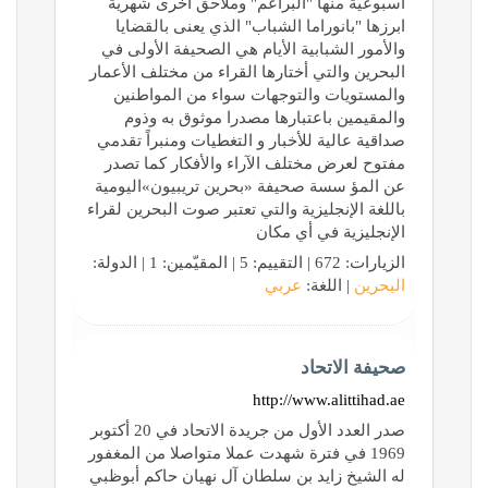
اسبوعية منها "البراعم" وملاحق اخرى شهرية
ابرزها "بانوراما الشباب" الذي يعنى بالقضايا
والأمور الشبابية الأيام هي الصحيفة الأولى في
البحرين والتي أختارها القراء من مختلف الأعمار
والمستويات والتوجهات سواء من المواطنين
والمقيمين باعتبارها مصدرا موثوق به وذوم
صداقية عالية للأخبار و التغطيات ومنبراً تقدمي
مفتوح لعرض مختلف الآراء والأفكار كما تصدر
عن المؤ سسة صحيفة «بحرين تريبيون»اليومية
باللغة الإنجليزية والتي تعتبر صوت البحرين لقراء
الإنجليزية في أي مكان
الزيارات: 672 | التقييم: 5 | المقيّمين: 1 | الدولة:
البحرين
| اللغة:
عربي
صحيفة الاتحاد
http://www.alittihad.ae
صدر العدد الأول من جريدة الاتحاد في 20 أكتوبر
1969 في فترة شهدت عملا متواصلا من المغفور
له الشيخ زايد بن سلطان آل نهيان حاكم أبوظبي