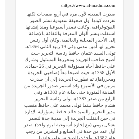
https://www.al-madina.com/
صدرت المدينة لأول مرة في أربع صفحات لكنها
تفردت كونها أول صحيفة سعودية تنشر الصور
الفوتوغرافية, وكانت تصدر أسبوعيا ومنذ إنشائها
اشتغلت بنشر ألوان المعرفة والثقافة بالإضافة
إلى الأخبار المحلية والعالمية. وكان أول رئيس
تحرير لها أمين مدني وفي 19 ربيع الثاني 1356هـ
تولى السيد عثمان حافظ رئاسة التحرير حيث
أصبح صاحب الجريدة ومحررها المسئول وشارك
علي حافظ أخاه مسؤولية التحرير في 26 جمادى
الأول 1358هـ حيث اصبحا معاً (صاحبي الجريدة
ومحرراها). ثم تطورت الجريدة إلي أن صدرت
مرتين في الأسبوع وقد استمر صدور الجريدة من
المدينة المنورة حتى بداية عام 1383هـ وفي
الرابع من صفر 1383هـ تولى رئاسة التحرير
هشام حافظ بينما تولى محمد علي حافظ منصب
مدير التحرير والسيد خالد حافظ مسؤولية الإدارة
في حين انتقلت الجريدة إلى مدينة جدة لتصدر
بشكل يومي (مع إجازة أسبوعية ليوم واحد). صدر
أول عدد من جدة في السابع والعشرين من رجب
عام 1382هـ وأخذت الصحيفة على عاتقها