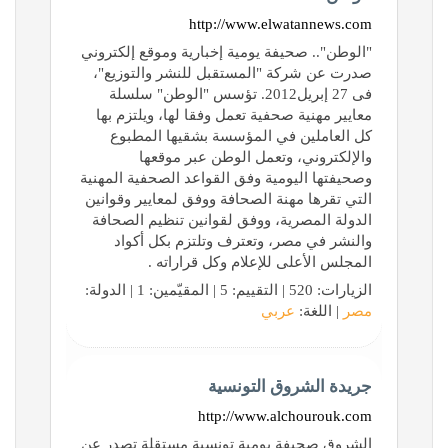
http://www.elwatannews.com
"الوطن".. صحيفة يومية إخبارية وموقع إلكتروني
صدرت عن شركة "المستقبل للنشر والتوزيع"،
فى 27 إبريل2012. تؤسس "الوطن" سلسلة
معايير مهنية صحفية تعمل وفقا لها، ويلتزم بها
كل العاملين في المؤسسة بشقيها المطبوع
والإلكتروني، وتعمل الوطن عبر موقعها
وصحيفتها اليومية وفق القواعد الصحفية المهنية
التي تقرها مهنة الصحافة ووفق لمعايير وقوانين
الدولة المصرية، ووفق لقوانين تنظيم الصحافة
والنشر في مصر، وتعترف وتلتزم بكل أكواد
المجلس الأعلى للإعلام وكل قراراته .
الزيارات: 520 | التقييم: 5 | المقيّمين: 1 | الدولة:
مصر
| اللغة:
عربي
جريدة الشروق التونسية
http://www.alchourouk.com
الشروق صحيفة يومية تونسية مستقلة تصدر عن