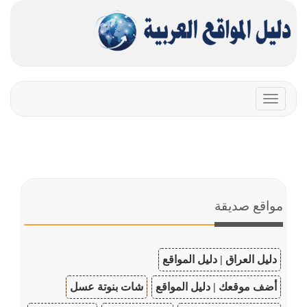
Toggle
navigation
مواقع صديقة
دليل العراق | دليل المواقع
أضف موقعك | دليل المواقع
شات بنوتة عسل