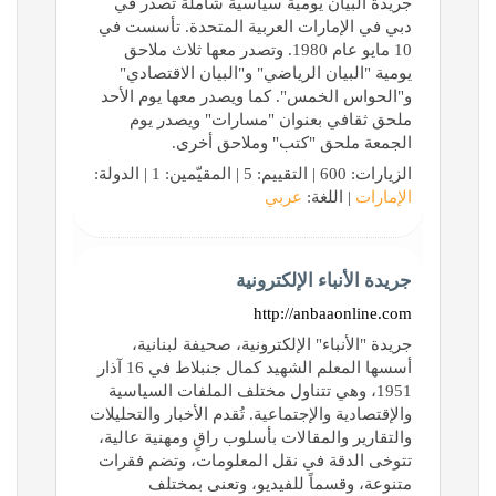
جريدة البيان يومية سياسية شاملة تصدر في
دبي في الإمارات العربية المتحدة. تأسست في
10 مايو عام 1980. وتصدر معها ثلاث ملاحق
يومية "البيان الرياضي" و"البيان الاقتصادي"
و"الحواس الخمس". كما ويصدر معها يوم الأحد
ملحق ثقافي بعنوان "مسارات" ويصدر يوم
الجمعة ملحق "كتب" وملاحق أخرى.
الزيارات: 600 | التقييم: 5 | المقيّمين: 1 | الدولة:
الإمارات
| اللغة:
عربي
جريدة الأنباء الإلكترونية
http://anbaaonline.com
جريدة "الأنباء" الإلكترونية، صحيفة لبنانية،
أسسها المعلم الشهيد كمال جنبلاط في 16 آذار
1951، وهي تتناول مختلف الملفات السياسية
والإقتصادية والإجتماعية. تُقدم الأخبار والتحليلات
والتقارير والمقالات بأسلوب راقٍ ومهنية عالية،
تتوخى الدقة في نقل المعلومات، وتضم فقرات
متنوعة، وقسماً للفيديو، وتعنى بمختلف