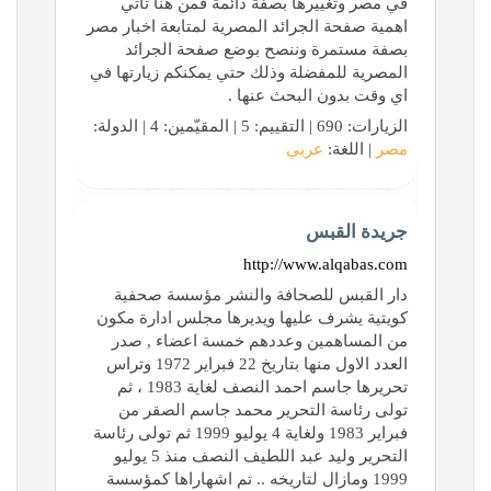
في مصر وتغييرها بصفة دائمة فمن هنا تأتي
اهمية صفحة الجرائد المصرية لمتابعة اخبار مصر
بصفة مستمرة وننصح بوضع صفحة الجرائد
المصرية للمفضلة وذلك حتي يمكنكم زيارتها في
اي وقت بدون البحث عنها .
الزيارات: 690 | التقييم: 5 | المقيّمين: 4 | الدولة:
مصر
| اللغة:
عربي
جريدة القبس
http://www.alqabas.com
دار القبس للصحافة والنشر مؤسسة صحفية
كويتية يشرف عليها ويديرها مجلس ادارة مكون
من المساهمين وعددهم خمسة اعضاء , صدر
العدد الاول منها بتاريخ 22 فبراير 1972 وتراس
تحريرها جاسم احمد النصف لغاية 1983 ، ثم
تولى رئاسة التحرير محمد جاسم الصقر من
فبراير 1983 ولغاية 4 يوليو 1999 ثم تولى رئاسة
التحرير وليد عبد اللطيف النصف منذ 5 يوليو
1999 ومازال لتاريخه .. تم اشهاراها كمؤسسة