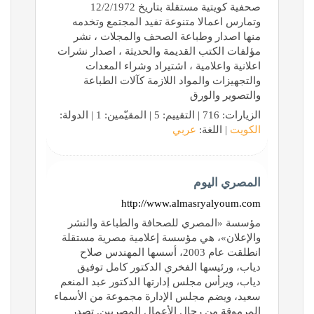
صحفية كويتية مستقلة بتاريخ 12/2/1972
وتمارس اعمالا متنوعة تفيد المجتمع وتخدمه
منها اصدار وطباعة الصحف والمجلات ، نشر
مؤلفات الكتب القديمة والحديثة ، اصدار نشرات
اعلانية واعلامية ، اشتيراد وشراء المعدات
والتجهيزات والمواد اللازمة كآلات الطباعة
والتصوير والورق
الزيارات: 716 | التقييم: 5 | المقيّمين: 1 | الدولة:
الكويت
| اللغة:
عربي
المصري اليوم
http://www.almasryalyoum.com
مؤسسة «المصري للصحافة والطباعة والنشر
والإعلان»، ھي مؤسسة إعلامیة مصریة مستقلة
انطلقت عام 2003، أسسھا المھندس صلاح
دیاب، ورئیسھا الفخري الدكتور كامل توفیق
دیاب، ویرأس مجلس إدارتھا الدكتور عبد المنعم
سعید، ویضم مجلس الإدارة مجموعة من الأسماء
المرموقة من رجال الأعمال المصریین. تصدر