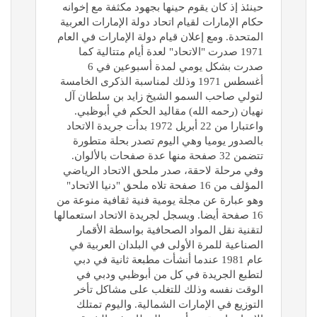
حينئذ إذ كان يقوم حينها بجهود مكثفة مع إخوانه
حكام الإمارات لقيام اتحاد دولة الإمارات العربية
المتحدة. ومع إعلان قيام دولة الإمارات في العام
1971 صدرت "الاتحاد" لعدة أيام متتالية كما
صدرت بشكل يومي لمدة أسبوعين في 6
أغسطس 1971 وذلك لمناسبة الذكرى الخامسة
لتولي صاحب السمو الشيخ زايد بن سلطان آل
نهيان (رحمه الله) مقاليد الحكم في أبوظبي.
واعتبارا من 22 أبريل 1972 بدأت جريدة الاتحاد
بالصدور يوميا وهي اليوم تصدر بحلة متطورة
تتضمن 32 صفحة منها عدة صفحات بالألوان.
وفي مرحلة لاحقة، صدر ملحق الاتحاد الرياضي
المؤلف من 16 صفحة تلاه ملحق "دنيا الاتحاد"
وهو عبارة عن مجلة يومية فنية ثقافية منوعة من
16 صفحة أيضا. ويسجل لجريدة الاتحاد استعمالها
لتقنية نقل المواد الصحافية بواسطة الأقمار
الصناعية للمرة الأولى في البلدان العربية في
عام 1981 عندما أنشأت مطبعة ثانية في دبي
لتطبع الجريدة في كل من أبوظبي ودبي في
الوقت نفسه وذلك للتغلب على مشاكل تأخر
التوزيع في الإمارات الشمالية. واليوم تمتلك