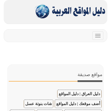
Toggle
navigation
مواقع صديقة
دليل العراق | دليل المواقع
أضف موقعك | دليل المواقع
شات بنوتة عسل