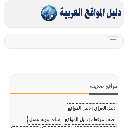
Toggle
navigation
مواقع صديقة
دليل العراق | دليل المواقع
أضف موقعك | دليل المواقع
شات بنوتة عسل