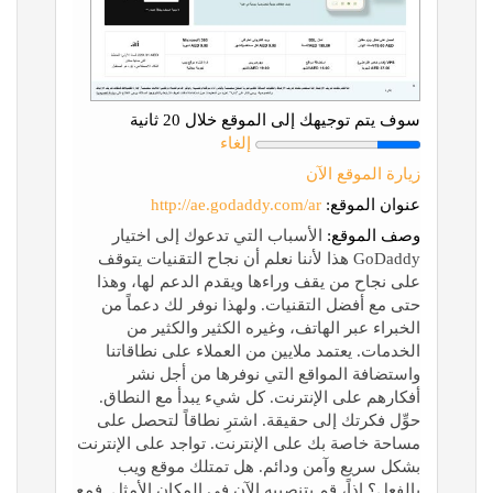
سوف يتم توجيهك إلى الموقع خلال 20 ثانية
إلغاء
زيارة الموقع الآن
عنوان الموقع:
http://ae.godaddy.com/ar
وصف الموقع:
الأسباب التي تدعوك إلى اختيار
GoDaddy هذا لأننا نعلم أن نجاح التقنيات يتوقف
على نجاح من يقف وراءها ويقدم الدعم لها، وهذا
حتى مع أفضل التقنيات. ولهذا نوفر لك دعماً من
الخبراء عبر الهاتف، وغيره الكثير والكثير من
الخدمات. يعتمد ملايين من العملاء على نطاقاتنا
واستضافة المواقع التي نوفرها من أجل نشر
أفكارهم على الإنترنت. كل شيء يبدأ مع النطاق.
حوِّل فكرتك إلى حقيقة. اشترِ نطاقاً لتحصل على
مساحة خاصة بك على الإنترنت. تواجد على الإنترنت
بشكل سريع وآمن ودائم. هل تمتلك موقع ويب
بالفعل؟ إذاً، قم بتنصيبه الآن في المكان الأمثل. فمع