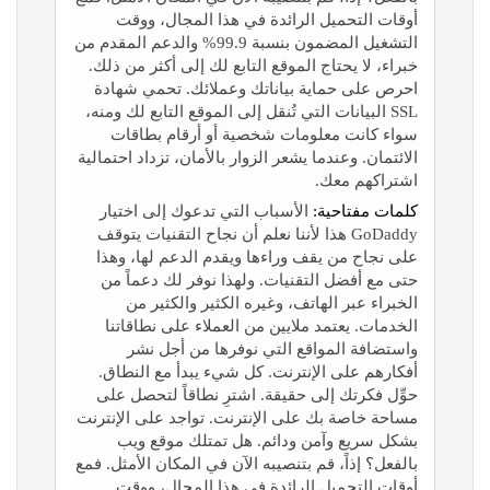
أوقات التحميل الرائدة في هذا المجال، ووقت
التشغيل المضمون بنسبة 99.9% والدعم المقدم من
خبراء، لا يحتاج الموقع التابع لك إلى أكثر من ذلك.
احرص على حماية بياناتك وعملائك. تحمي شهادة
SSL البيانات التي تُنقل إلى الموقع التابع لك ومنه،
سواء كانت معلومات شخصية أو أرقام بطاقات
الائتمان. وعندما يشعر الزوار بالأمان، تزداد احتمالية
اشتراكهم معك.
كلمات مفتاحية:
الأسباب التي تدعوك إلى اختيار
GoDaddy هذا لأننا نعلم أن نجاح التقنيات يتوقف
على نجاح من يقف وراءها ويقدم الدعم لها، وهذا
حتى مع أفضل التقنيات. ولهذا نوفر لك دعماً من
الخبراء عبر الهاتف، وغيره الكثير والكثير من
الخدمات. يعتمد ملايين من العملاء على نطاقاتنا
واستضافة المواقع التي نوفرها من أجل نشر
أفكارهم على الإنترنت. كل شيء يبدأ مع النطاق.
حوِّل فكرتك إلى حقيقة. اشترِ نطاقاً لتحصل على
مساحة خاصة بك على الإنترنت. تواجد على الإنترنت
بشكل سريع وآمن ودائم. هل تمتلك موقع ويب
بالفعل؟ إذاً، قم بتنصيبه الآن في المكان الأمثل. فمع
أوقات التحميل الرائدة في هذا المجال، ووقت