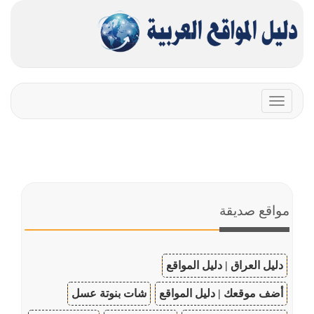
Toggle
navigation
مواقع صديقة
دليل العراق | دليل المواقع
أضف موقعك | دليل المواقع
شات بنوتة عسل