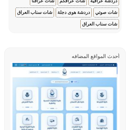
دردشة عراقية
شات عراقكم
شات عراقنا
شات صوتي
دردشة هوى دجلة
شات سناب العراق
شات سناب العراق
أحدث المواقع المضافه