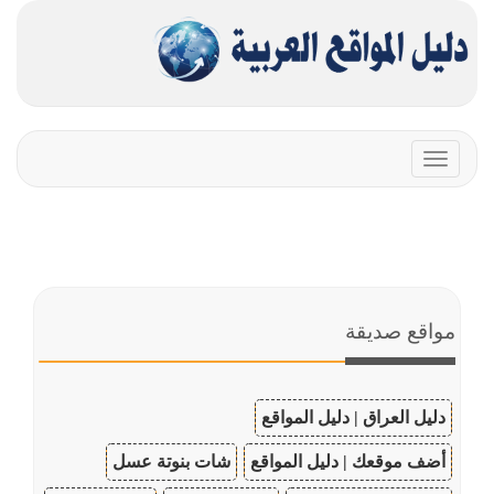
Toggle
navigation
مواقع صديقة
دليل العراق | دليل المواقع
أضف موقعك | دليل المواقع
شات بنوتة عسل