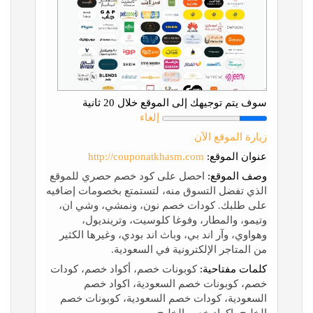
سوف يتم توجيهك إلى الموقع خلال 20 ثانية
إلغاء
زيارة الموقع الآن
عنوان الموقع:
http://couponatkhasm.com
وصف الموقع:
احصل على كود خصم حصري للموقع
الذي تفضل التسوق منه، لتستمتع بخصومات إضافيه
على طلبك. كودات خصم نون، ونمشي، وشي ان،
وتيمو، والمطار، وفوغا كلوسيت، وترينديول،
وهواوي، وآر اند بي، وباث اند بودي، وغيرها الكثير
من المتاجر الإلكترونية في السعودية.
كلمات مفتاحية:
كوبونات خصم، أكواد خصم، كودات
خصم، كوبونات خصم السعودية، اكواد خصم
السعودية، كودات خصم السعودية، كوبونات خصم