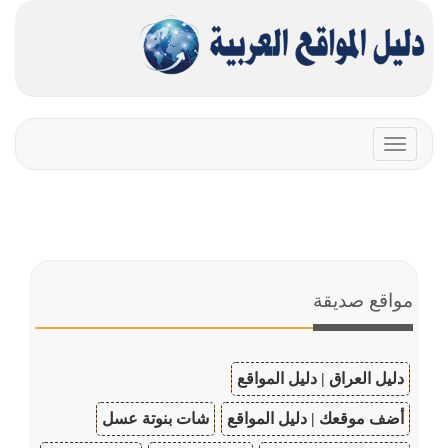
Toggle
navigation
مواقع صديقة
دليل العراق | دليل المواقع
أضف موقعك | دليل المواقع
شات بنوتة عسل