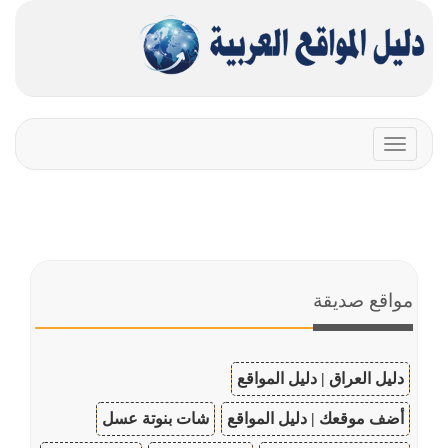
Toggle
navigation
مواقع صديقة
دليل العراق | دليل المواقع
أضف موقعك | دليل المواقع
شات بنوتة عسل