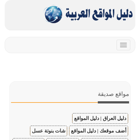
Toggle
navigation
مواقع صديقة
دليل العراق | دليل المواقع
أضف موقعك | دليل المواقع
شات بنوتة عسل