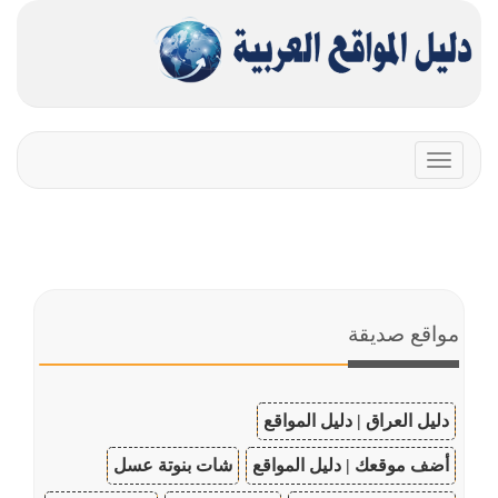
Toggle
navigation
مواقع صديقة
دليل العراق | دليل المواقع
أضف موقعك | دليل المواقع
شات بنوتة عسل