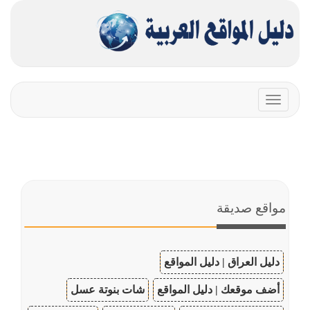
Toggle
navigation
مواقع صديقة
دليل العراق | دليل المواقع
أضف موقعك | دليل المواقع
شات بنوتة عسل