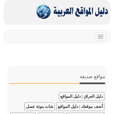
Toggle
navigation
مواقع صديقة
دليل العراق | دليل المواقع
أضف موقعك | دليل المواقع
شات بنوتة عسل