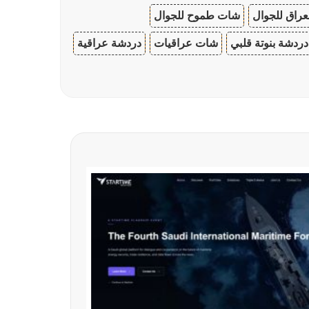
عراق للجوال
شات طموح للجوال
دردشة بنوتة قلبي
شات عراقيات
دردشة عراقية