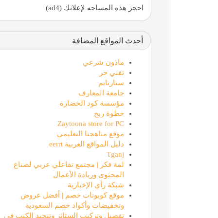
احجز هذه المساحه لإعلانك (ad4)
أحدث المواقع المضافة
ماذون شرعي
تقني حر
ستارتايم
جامعة المعارف
مؤسسة كود الحضارة
خطوة ربح
Zaytoona store for PC
موقع مناهجنا التعليمي
دليل المواقع العربية eerrt
Tganj
لمة فكر | مجتمع تفاعلي عربي لصناع
المحتوى وريادة الأعمال
شبكة رأي الإخبارية
موقع كوبونات خصم | أفضل عروض
وتخفيضات وأكواد خصم السعودية
تفصيل وتركيب الستائر وتنجيد الكنب في