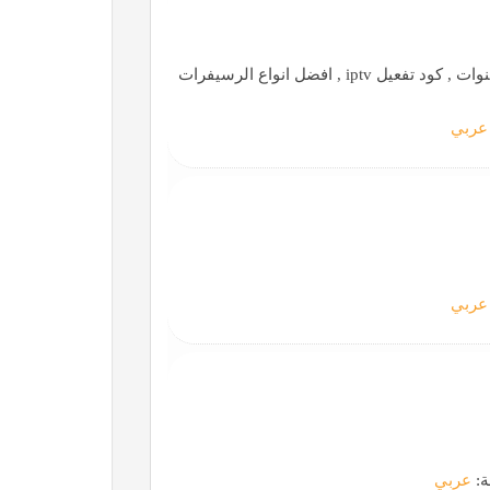
افضل رسيفر 2022 , افضل رسيفر iptv , سوفت وير , ملف قنوات , كود تفعيل iptv , افضل انواع الرسيفرات
عربي
عربي
ة:
عربي