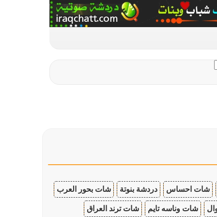
شات احساس
دردشة بنوتة
شات بحور العرب
ال
شات وناسه تايم
شات ترند العراق