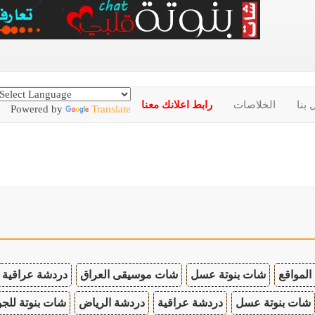
 بنا
الخلاصات
رابط اعلانك معنا
Powered by
Translate
المواقع
شات بنوتة عسل
شات موسيقى العراق
دردشة عراقية
شات بنوتة عسل
دردشة عراقية
دردشة الرياض
شات بنوتة للجو