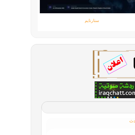
ستارتايم
دث