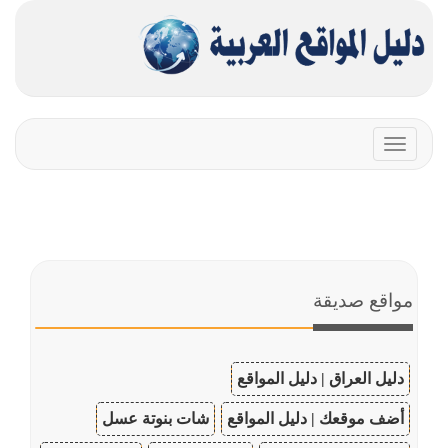
Toggle
navigation
مواقع صديقة
دليل العراق | دليل المواقع
أضف موقعك | دليل المواقع
شات بنوتة عسل