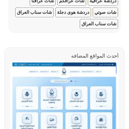
دردشة عراقية
شات عراقكم
شات عراقنا
شات صوتي
دردشة هوى دجلة
شات سناب العراق
شات سناب العراق
أحدث المواقع المضافه