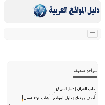
Toggle
navigation
مواقع صديقة
دليل العراق | دليل المواقع
أضف موقعك | دليل المواقع
شات بنوتة عسل