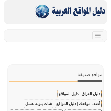
Toggle
navigation
مواقع صديقة
دليل العراق | دليل المواقع
أضف موقعك | دليل المواقع
شات بنوتة عسل