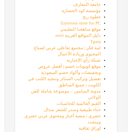
جامعة المعارف
مؤسسة كود الحضارة
خطوة ربح
Zaytoona store for PC
موقع مناهجنا التعليمي
دليل المواقع العربية eerrt
Tganj
لمة فكر | مجتمع تفاعلي عربي لصناع
المحتوى وريادة الأعمال
شبكة رأي الإخبارية
موقع كوبونات خصم | أفضل عروض
وتخفيضات وأكواد خصم السعودية
تفصيل وتركيب الستائر وتنجيد الكنب في
الكويت | جميع المناطق
مدونة الميامين – موسوعة شاملة للفن
الولائي
القيم العالمية للحاسبات
حناء طبيعية وسدر للشعر سدال
حصري | منصة أخبار ومحتوى عربي حصري
ومتجدد
اوراق ثقافية