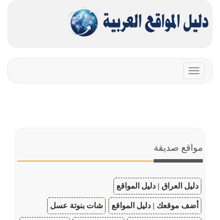
Toggle
navigation
مواقع صديقة
دليل العراق | دليل المواقع
أضف موقعك | دليل المواقع
شات بنوتة عسل